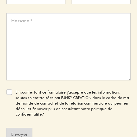
l
N
Prénom
Nom
é
a
p
m
C
h
e
o
o
m
n
m
e
e
*
n
t
o
r
M
e
s
s
a
g
C
En soumettant ce formulaire, j’accepte que les informations
e
h
saisies soient traitées par FUNKY CREATION dans le cadre de ma
*
e
demande de contact et de la relation commerciale qui peut en
c
découler. En savoir plus en consultant notre politique de
k
confidentialité.*
b
o
x
e
Envoyer