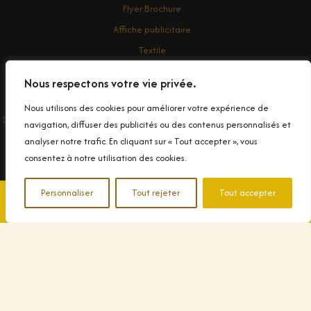
Flyer Brochure
Affiche publicitaire
Textile
Enseigne
Nous respectons votre vie privée.
Contact
Nous utilisons des cookies pour améliorer votre expérience de
Droit d'auteur © 2026 Conception et impression de Banderole Publicitaire
navigation, diffuser des publicités ou des contenus personnalisés et
dans le Var
analyser notre trafic. En cliquant sur « Tout accepter », vous
consentez à notre utilisation des cookies.
Personnaliser
Tout rejeter
Tout accepter
📞 04 94 90 99 83
✉️ Contactez-nous
© 2025 Decograph. Tous droits réservés.
|
Politique de
confidentialité
|
Mentions légales
|
Plan du site
|
Nos métiers
|
Fabricant d'enseignes
|
Imprimerie Ollioules
|
Imprimerie La Seyne
|
Flocage T-shirt Toulon
|
Imprimerie à Sanary
|
Imprimerie textile
dans le Var