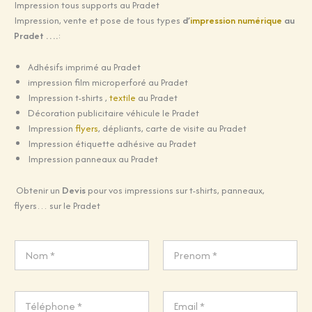
Impression tous supports au Pradet
Impression, vente et pose de tous types
d’
impression numérique
au
Pradet ….
:
Adhésifs imprimé au Pradet
impression film microperforé au Pradet
Impression t-shirts ,
textile
au Pradet
Décoration publicitaire véhicule le Pradet
Impression
flyers
, dépliants, carte de visite au Pradet
Impression étiquette adhésive au Pradet
Impression panneaux au Pradet
Obtenir un
Devis
pour vos impressions sur t-shirts, panneaux,
flyers… sur le Pradet
N
a
m
Prénom
Nom
e
o
*
T
r
é
*