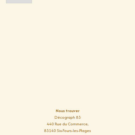
s
*
Nous trouver
Décograph 83
440 Rue du Commerce,
83140 Six-Fours-les-Plages