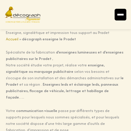
Aller
Enseigne, signalétique et impression tous support au Pradet
au
Accueil
»
décograph enseigne le Pradet
contenu
Spécialiste de la fabrication
d’enseignes lumineuses et d’enseignes
publicitaires sur le Pradet
,
Notre société étudie votre projet, réalise votre
enseigne,
signalétique ou marquage publicitaire
selon vos besoins et
s’occupe de son installation et des démarches administratives sur
le
Pradet
et sa région .
Enseignes leds et éclairage leds, panneaux
publicitaires, flocage de véhicule, lettrage et habillage de
façade….
Votre
communication visuelle
passe par différents types de
supports pour lesquels nous sommes spécialisés, et pour lesquels
notre société dispose d’une très large gamme d’outils de
fabrication, d’impression et de pose.