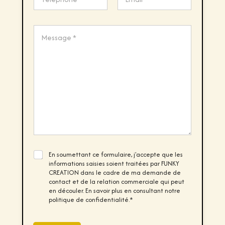
é
l
Prénom
Nom
é
p
C
h
o
o
m
n
m
e
e
*
n
t
o
r
M
e
s
s
a
*
g
C
En soumettant ce formulaire, j'accepte que les
T
e
h
informations saisies soient traitées par FUNKY
é
*
e
l
CREATION dans le cadre de ma demande de
c
é
contact et de la relation commerciale qui peut
k
p
en découler. En savoir plus en consultant notre
b
h
politique de confidentialité.*
o
o
x
n
e
e