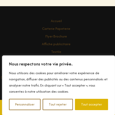
Accueil
Carterie Papeterie
Flyer Brochure
Affiche publicitaire
Textile
Enseigne
Nous respectons votre vie privée.
Contact
Nous utilisons des cookies pour améliorer votre expérience de
Droit d'auteur © 2026 Conception et impression de Banderole Publicitaire
navigation, diffuser des publicités ou des contenus personnalisés et
dans le Var
analyser notre trafic. En cliquant sur « Tout accepter », vous
consentez à notre utilisation des cookies.
Personnaliser
Tout rejeter
Tout accepter
📞 04 94 90 99 83
✉️ Contactez-nous
© 2025 Decograph. Tous droits réservés.
|
Politique de
confidentialité
|
Mentions légales
|
Plan du site
|
Nos métiers
|