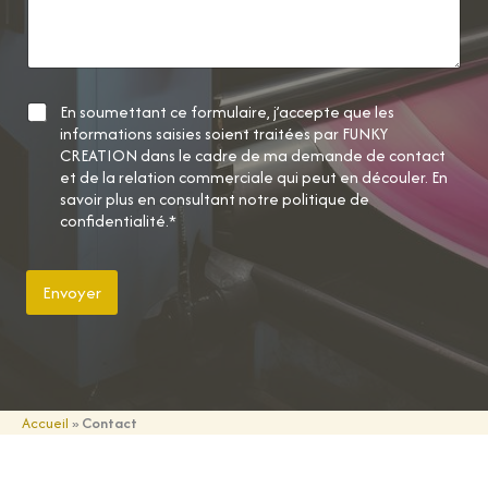
r
g
M
e
e
s
s
a
C
En soumettant ce formulaire, j’accepte que les
g
h
informations saisies soient traitées par FUNKY
e
e
CREATION dans le cadre de ma demande de contact
*
c
et de la relation commerciale qui peut en découler. En
k
savoir plus en consultant notre politique de
b
confidentialité.*
o
x
e
Envoyer
s
*
Accueil
»
Contact