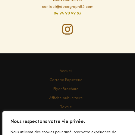
contact@decograph83.com
04 94 90 99 83
Accueil
Carterie Papeterie
Flyer Brochure
Affiche publicitaire
Textile
Enseigne
Nous respectons votre vie privée.
Contact
Nous utilisons des cookies pour améliorer votre expérience de