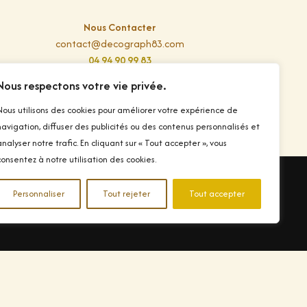
Nous Contacter
contact@decograph83.com
04 94 90 99 83
Nous respectons votre vie privée.
Nous utilisons des cookies pour améliorer votre expérience de
navigation, diffuser des publicités ou des contenus personnalisés et
analyser notre trafic. En cliquant sur « Tout accepter », vous
consentez à notre utilisation des cookies.
Personnaliser
Tout rejeter
Tout accepter
Droit d'auteur © 2026 Conception et impression de
Banderole Publicitaire dans le Var
s
|
Fabricant d'enseignes
|
Imprimerie Ollioules
|
ile dans le Var