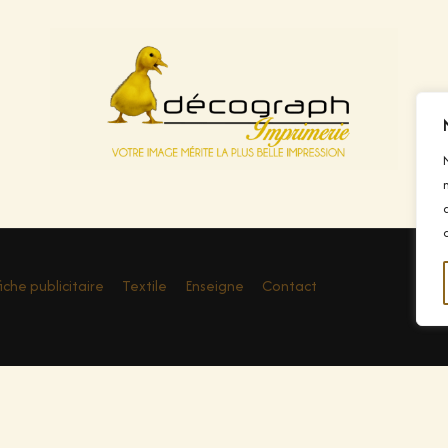
fiche publicitaire
Textile
Enseigne
Contact
tique de confidentialité
|
Mentions légales
|
Plan du site
|
Nos métier
 Seyne
|
Flocage T-shirt Toulon
|
Imprimerie à Sanary
|
Imprimerie text