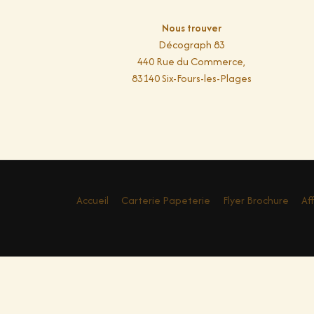
Nous trouver
Décograph 83
440 Rue du Commerce,
83140 Six-Fours-les-Plages
Accueil
Carterie Papeterie
Flyer Brochure
Af
© 2025 Decograph. Tous droits réservés.
|
Poli
Imprimerie La