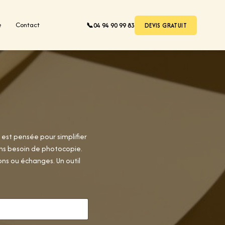
e
Contact
📞
04 94 90 99 83
DEVIS GRATUIT
 est pensée pour simplifier
sans besoin de photocopie.
ons ou échanges. Un outil