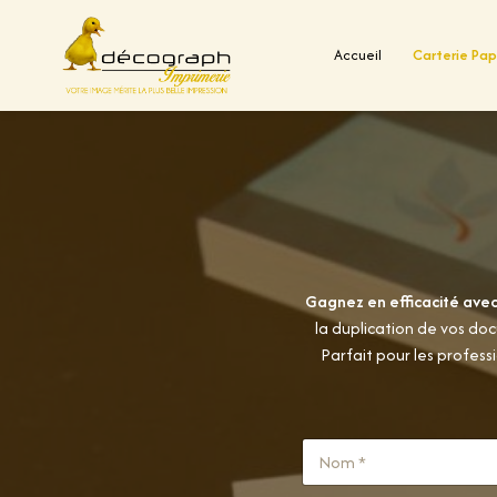
Accueil
Carterie Pap
Aller
au
contenu
Gagnez en efficacité avec
la duplication de vos doc
Parfait pour les profess
N
a
m
Prénom