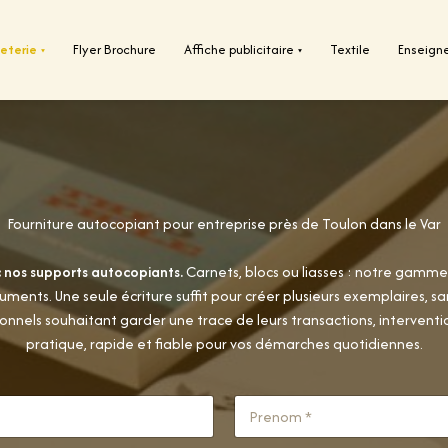
eterie
Flyer Brochure
Affiche publicitaire
Textile
Enseign
▾
▾
Fourniture autocopiant pour entreprise près de Toulon dans le Var
 nos supports autocopiants.
Carnets, blocs ou liasses : notre gamme
uments. Une seule écriture suffit pour créer plusieurs exemplaires, 
ionnels souhaitant garder une trace de leurs transactions, interventi
pratique, rapide et fiable pour vos démarches quotidiennes.
Nom