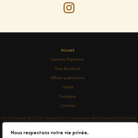
Accueil
Carterie Papeterie
Flyer Brochure
Affiche publicitaire
Textile
Enseigne
Contact
Droit d'auteur © 2026 Conception et impression de Banderole Publicitaire
dans le Var
Nous respectons votre vie privée.