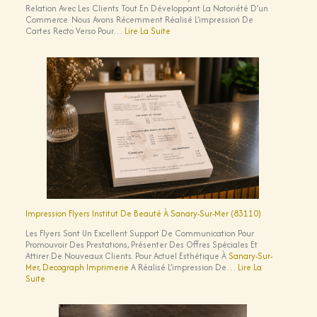
Relation Avec Les Clients Tout En Développant La Notoriété D’un
Commerce. Nous Avons Récemment Réalisé L’impression De
:
Cartes Recto Verso Pour…
Lire La Suite
Cartes
De
Fidélité
Pour
Snack
À
Bandol
Impression Flyers Institut De Beauté À Sanary-Sur-Mer (83110)
Les Flyers Sont Un Excellent Support De Communication Pour
Promouvoir Des Prestations, Présenter Des Offres Spéciales Et
Attirer De Nouveaux Clients. Pour Actuel Esthétique À
Sanary-Sur-
Mer
,
Decograph Imprimerie
A Réalisé L’impression De…
Lire La
:
Suite
Impression
Flyers
Institut