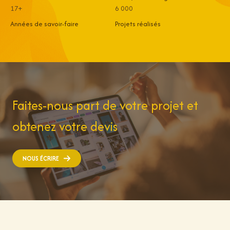
Sur-
17+
6 000
Mer
Années de savoir-faire
Projets réalisés
Faites-nous part de votre projet et
obtenez votre devis
NOUS ÉCRIRE