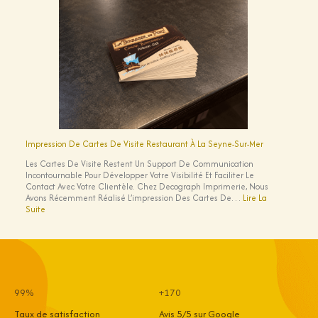
De
Beauté
À
Sanary-
Sur-
Mer
(83110)
Impression De Cartes De Visite Restaurant À La Seyne-Sur-Mer
Les Cartes De Visite Restent Un Support De Communication
Incontournable Pour Développer Votre Visibilité Et Faciliter Le
Contact Avec Votre Clientèle. Chez Decograph Imprimerie, Nous
Avons Récemment Réalisé L’impression Des Cartes De…
Lire La
:
Suite
Impression
De
Cartes
De
Visite
Restaurant
À
99%
+170
La
Seyne-
Taux de satisfaction
Avis 5/5 sur Google