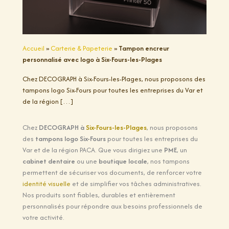
Accueil
»
Carterie & Papeterie
»
Tampon encreur
personnalisé avec logo à Six-Fours-les-Plages
Chez DECOGRAPH à Six-Fours-les-Plages, nous proposons des
tampons logo Six-Fours pour toutes les entreprises du Var et
de la région […]
Chez
DECOGRAPH à
Six-Fours-les-Plages
, nous proposons
des
tampons logo Six-Fours
pour toutes les entreprises du
Var et de la région PACA. Que vous dirigiez une
PME
, un
cabinet dentaire
ou une
boutique locale
, nos tampons
permettent de sécuriser vos documents, de renforcer votre
identité visuelle
et de simplifier vos tâches administratives.
Nos produits sont fiables, durables et entièrement
personnalisés pour répondre aux besoins professionnels de
votre activité.