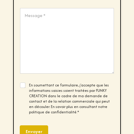
Prénom
Nom
N
é
a
p
C
m
h
o
e
o
m
n
m
e
e
*
n
t
o
r
M
e
s
s
a
g
C
En soumettant ce formulaire, j'accepte que les
e
h
informations saisies soient traitées par FUNKY
*
e
CREATION dans le cadre de ma demande de
c
contact et de la relation commerciale qui peut
k
en découler. En savoir plus en consultant notre
b
politique de confidentialité.*
o
x
e
s
Envoyer