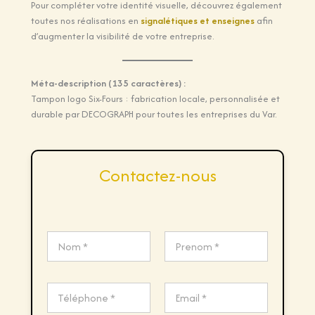
Pour compléter votre identité visuelle, découvrez également
toutes nos réalisations en
signalétiques et enseignes
afin
d’augmenter la visibilité de votre entreprise.
Méta-description (135 caractères) :
Tampon logo Six-Fours : fabrication locale, personnalisée et
durable par DECOGRAPH pour toutes les entreprises du Var.
Contactez-nous
N
N
a
a
m
m
e
Prénom
Nom
e
N
*
a
T
m
é
e
l