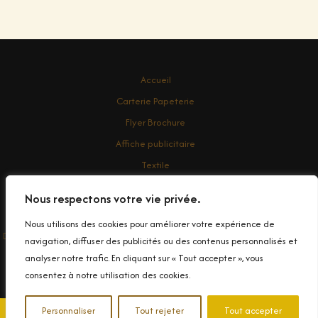
Accueil
Carterie Papeterie
Flyer Brochure
Affiche publicitaire
Textile
Enseigne
Nous respectons votre vie privée.
Contact
Nous utilisons des cookies pour améliorer votre expérience de
Droit d'auteur © 2026 Conception et impression de Banderole Publicitaire
navigation, diffuser des publicités ou des contenus personnalisés et
dans le Var
analyser notre trafic. En cliquant sur « Tout accepter », vous
consentez à notre utilisation des cookies.
Personnaliser
Tout rejeter
Tout accepter