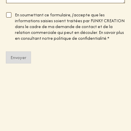
s
s
a
C
En soumettant ce formulaire, j’accepte que les
g
h
informations saisies soient traitées par FUNKY CREATION
e
e
dans le cadre de ma demande de contact et de la
*
c
relation commerciale qui peut en découler. En savoir plus
k
en consultant notre politique de confidentialité.*
b
o
x
Envoyer
e
s
*