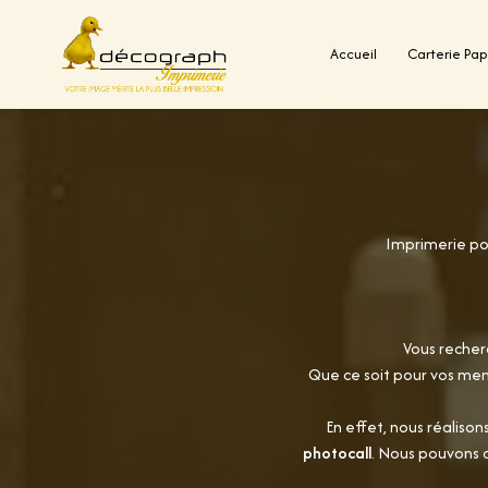
Accueil
Carterie Pap
Aller
au
contenu
Imprimerie pou
Vous reche
Que ce soit pour vos me
En effet, nous réalison
photocall
. Nous pouvons c