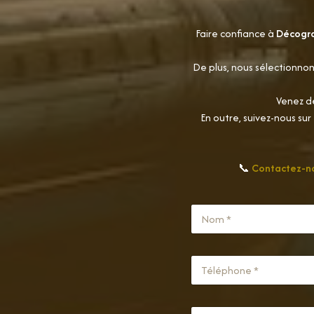
Faire confiance à
Décogr
De plus, nous sélectionnon
Venez dé
En outre, suivez-nous sur
📞
Contactez-n
N
a
m
Prénom
e
T
*
é
l
Prénom
é
C