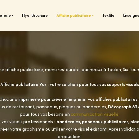
eterie
Flyer Brochure
Affiche publicitaire
Textile
Enseign
▾
▾
r affiche publicitaire, menu restaurant, panneaux à Toulon, Six-Fours
Affiche publicitaire Var : votre solution pour tous vos supports visuels
rchez une
imprimerie pour créer et imprimer vos affiches publicitaires 
nus de restaurant, panneaux, plaques ou banderoles,
Décograph 83
pour tous vos besoins en
communication visuelle
.
s vos visuels professionnels :
banderoles, panneaux publicitaires, plaqu
réer votre graphisme ou utiliser votre visuel existant. Après validati
production.