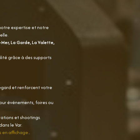
notre expertise et notre
lle.
-Mer, La Garde, La Valette,
ilité grâce à des supports
 regard et renforcent votre
s pour événements, foires ou
ations et shootings.
ans le Var.
s en affichage.
.