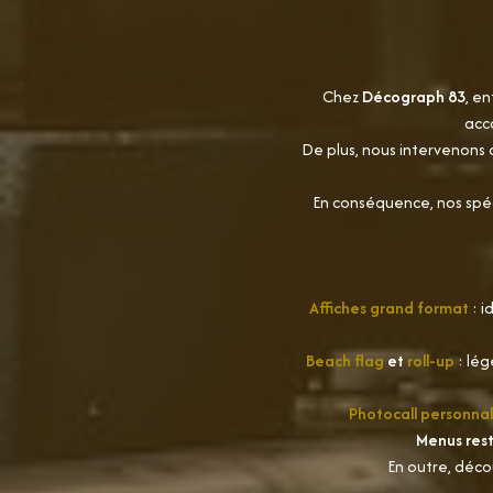
Chez
Décograph 83
, en
acc
De plus, nous intervenons
En conséquence, nos spéci
Affiches grand format
: 
Beach flag
et
roll-up
: lég
Photocall personnal
Menus res
En outre, déc