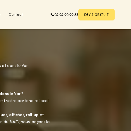
e
Contact
📞
04 94 90 99 83
DEVIS GRATUIT
 et dans le Var
dans le Var
?
est votre partenaire local
es, affiches, roll-up et
on du
B.A.T.
, nous lançons la