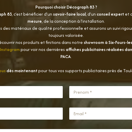
Pourquoi choisir Décograph 83 ?
aph 83
, c’est bénéficier d’un
savoir-faire local
, d’un
conseil expert
et 
mesure
, de la conception à l’installation.
s des matériaux de qualité professionnelle et assurons un suivi rigour
toujours valorisée.
couvrir nos produits et finitions dans notre
showroom à Six-Fours-le
Instagram
pour voir nos dernières
affiches publicitaires réalisées dan
PACA
.
ous
dès maintenant
pour tous vos supports publicitaires près de Toulo
Nom
Nom