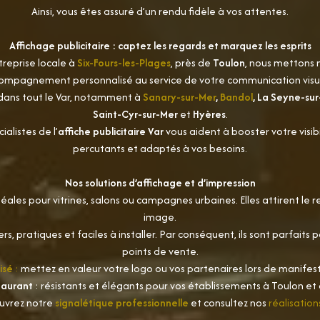
Ainsi, vous êtes assuré d’un rendu fidèle à vos attentes.
Affichage publicitaire : captez les regards et marquez les esprits
treprise locale à
Six-Fours-les-Plages
, près de
Toulon
, nous mettons 
ompagnement personnalisé au service de votre communication visue
 dans tout le Var, notamment à
Sanary-sur-Mer
,
Bandol
, La Seyne-sur
Saint-Cyr-sur-Mer
et
Hyères
.
alistes de l’
affiche publicitaire Var
vous aident à booster votre visib
percutants et adaptés à vos besoins.
Nos solutions d’affichage et d’impression
idéales pour vitrines, salons ou campagnes urbaines. Elles attirent le
image.
ers, pratiques et faciles à installer. Par conséquent, ils sont parfait
points de vente.
isé
:
mettez en valeur votre logo ou vos partenaires lors de manifest
taurant
: résistants et élégants pour vos établissements à Toulon et d
ouvrez notre
signalétique professionnelle
et consultez nos
réalisation