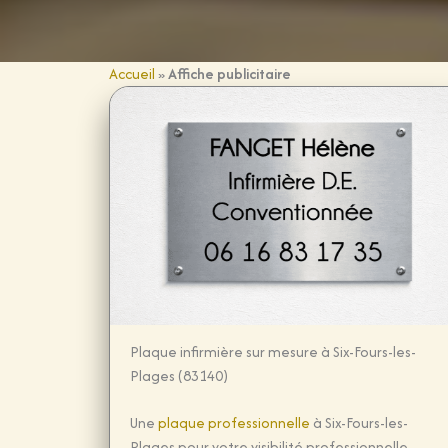
e
n
t
Accueil
»
Affiche publicitaire
Plaque infirmière sur mesure à Six-Fours-les-
Plages (83140)
Une
plaque professionnelle
à Six-Fours-les-
Plages pour votre visibilité professionnelle