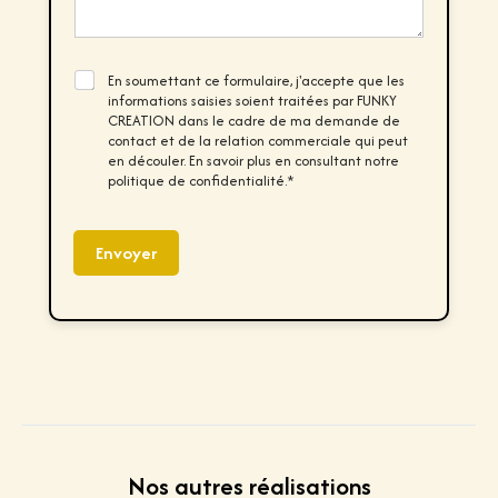
s
s
a
g
C
En soumettant ce formulaire, j'accepte que les
e
h
informations saisies soient traitées par FUNKY
*
e
CREATION dans le cadre de ma demande de
c
contact et de la relation commerciale qui peut
k
en découler. En savoir plus en consultant notre
b
politique de confidentialité.*
o
x
e
s
Envoyer
*
Nos autres réalisations