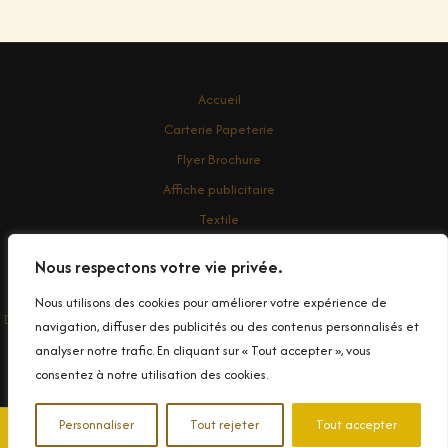
Accueil
Carterie Papeterie
Flyer Brochure
Affiche publicitaire
Textile
Enseigne
Nous respectons votre vie privée.
Contact
Nous utilisons des cookies pour améliorer votre expérience de
Droit d'auteur © 2026 Conception et impression de Banderole Publicitaire
navigation, diffuser des publicités ou des contenus personnalisés et
dans le Var
analyser notre trafic. En cliquant sur « Tout accepter », vous
consentez à notre utilisation des cookies.
Personnaliser
Tout rejeter
Tout accepter
📞 04 94 90 99 83
✉️ Contactez-nous
© 2025 Decograph. Tous droits réservés.
|
Politique de