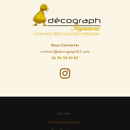
Nous Contacter
contact@decograph83.com
04 94 90 99 83
Accueil
Carterie Papeterie