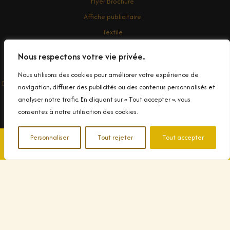
Flyer Brochure
Affiche publicitaire
Textile
Enseigne
Nous respectons votre vie privée.
Contact
Nous utilisons des cookies pour améliorer votre expérience de
Droit d'auteur © 2026 Conception et impression de Banderole Publicitaire
navigation, diffuser des publicités ou des contenus personnalisés et
dans le Var
analyser notre trafic. En cliquant sur « Tout accepter », vous
consentez à notre utilisation des cookies.
Personnaliser
Tout rejeter
Tout accepter
📞 04 94 90 99 83
✉️ Contactez-nous
© 2025 Decograph. Tous droits réservés.
|
Politique de
confidentialité
|
Mentions légales
|
Plan du site
|
Nos métiers
|
Fabricant d'enseignes
|
Imprimerie Ollioules
|
Imprimerie La Seyne
|
Flocage T-shirt Toulon
|
Imprimerie à Sanary
|
Imprimerie textile
dans le Var