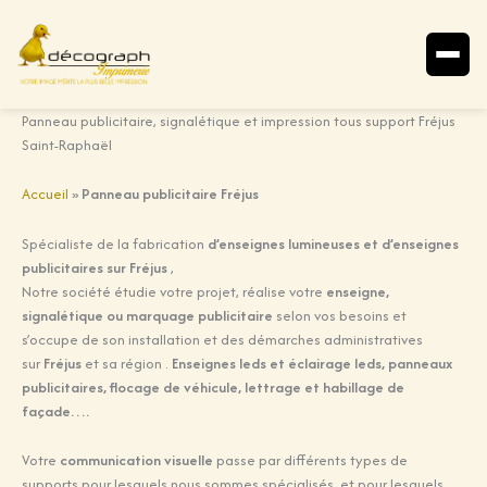
Aller
Panneau publicitaire, signalétique et impression tous support Fréjus
au
Saint-Raphaël
contenu
Accueil
»
Panneau publicitaire Fréjus
Spécialiste de la fabrication
d’enseignes lumineuses et d’enseignes
publicitaires sur Fréjus
,
Notre société étudie votre projet, réalise votre
enseigne,
signalétique ou marquage publicitaire
selon vos besoins et
s’occupe de son installation et des démarches administratives
sur
Fréjus
et sa région .
Enseignes leds et éclairage leds, panneaux
publicitaires, flocage de véhicule, lettrage et habillage de
façade….
Votre
communication visuelle
passe par différents types de
supports pour lesquels nous sommes spécialisés, et pour lesquels