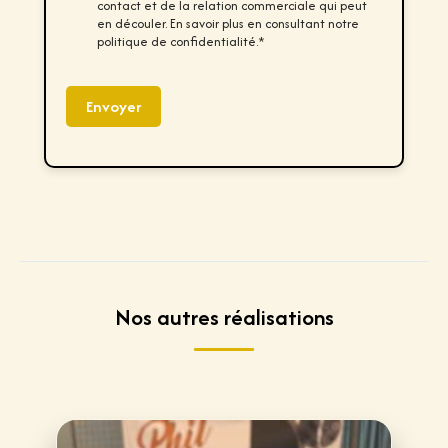
c
contact et de la relation commerciale qui peut
k
en découler. En savoir plus en consultant notre
b
politique de confidentialité.*
o
x
e
s
Envoyer
*
Nos autres réalisations