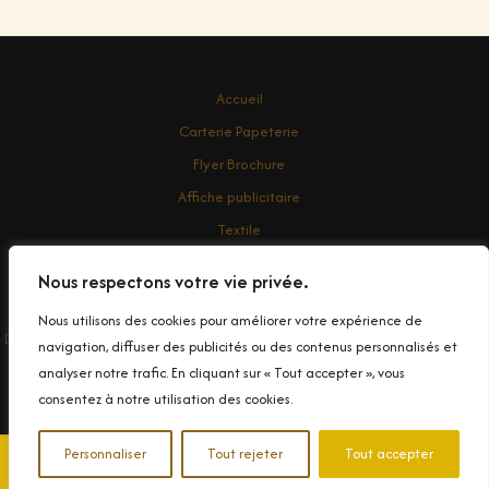
Accueil
Carterie Papeterie
Flyer Brochure
Affiche publicitaire
Textile
Enseigne
Nous respectons votre vie privée.
Contact
Nous utilisons des cookies pour améliorer votre expérience de
Droit d'auteur © 2026 Conception et impression de Banderole Publicitaire
navigation, diffuser des publicités ou des contenus personnalisés et
dans le Var
analyser notre trafic. En cliquant sur « Tout accepter », vous
consentez à notre utilisation des cookies.
Personnaliser
Tout rejeter
Tout accepter
📞 04 94 90 99 83
✉️ Contactez-nous
© 2025 Decograph. Tous droits réservés.
|
Politique de