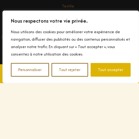
Textile
Enseigne
Nous respectons votre vie privée.
Contact
Nous utilisons des cookies pour améliorer votre expérience de
Droit d'auteur © 2026 Conception et impression de Banderole Publicitaire
navigation, diffuser des publicités ou des contenus personnalisés et
dans le Var
analyser notre trafic. En cliquant sur « Tout accepter », vous
consentez à notre utilisation des cookies.
Personnaliser
Tout rejeter
Tout accepter
📞 04 94 90 99 83
✉️ Contactez-nous
© 2025 Decograph. Tous droits réservés.
|
Politique de
confidentialité
|
Mentions légales
|
Plan du site
|
Nos métiers
|
Fabricant d'enseignes
|
Imprimerie Ollioules
|
Imprimerie La Seyne
|
Flocage T-shirt Toulon
|
Imprimerie à Sanary
|
Imprimerie textile
dans le Var