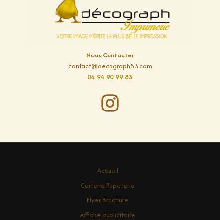
Nous Contacter
contact@decograph83.com
04 94 90 99 83
Accueil
Carterie Papeterie
Flyer Brochure
Affiche publicitaire