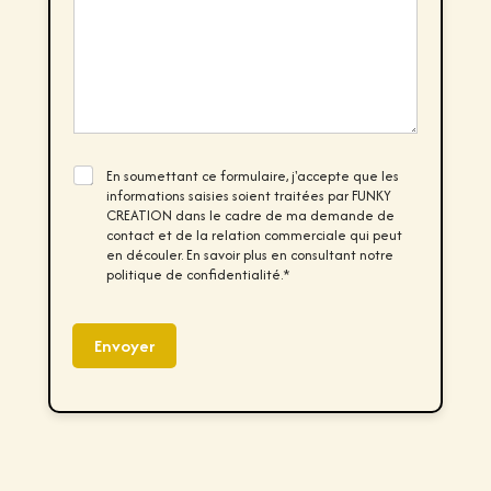
t
g
o
e
r
*
M
e
s
s
a
g
C
En soumettant ce formulaire, j'accepte que les
e
h
informations saisies soient traitées par FUNKY
*
e
CREATION dans le cadre de ma demande de
c
contact et de la relation commerciale qui peut
k
en découler. En savoir plus en consultant notre
b
politique de confidentialité.*
o
x
e
s
Envoyer
*