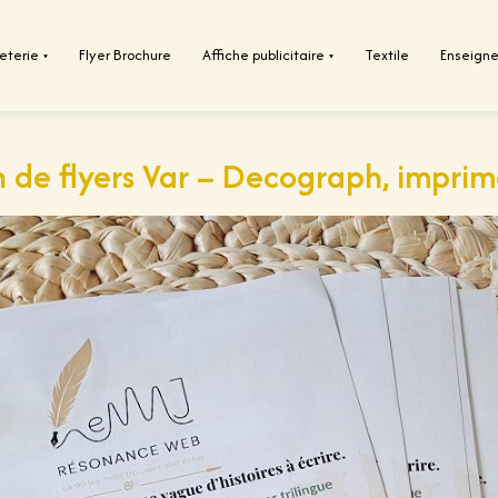
eterie
Flyer Brochure
Affiche publicitaire
Textile
Enseign
▾
▾
 de flyers Var – Decograph, imprim