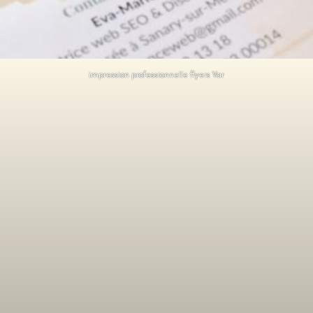
impression professionnelle
flyers Var