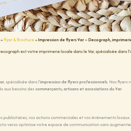
»
Flyer & Brochure
»
Impression de flyers Var – Decograph, imprimeri
cograph est votre imprimerie locale dans le Var, spécialisée dans l’
Var
, spécialisée dans l’
impression de flyers professionnels
. Nos flyers
s aux besoins des
commerçants, artisans et associations du Var
.
 publicitaires, vos actions commerciales et vos événements locaux. L
n recto verso optimise votre espace de communication sans augmenter